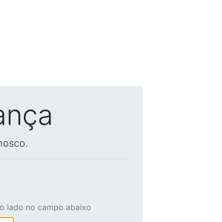
ança
nosco.
ao lado no campo abaixo