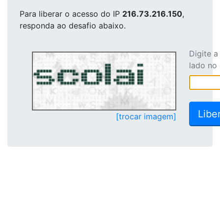
Para liberar o acesso
do IP
216.73.216.150
,
responda ao desafio abaixo.
Digite 
lado no
[trocar imagem]