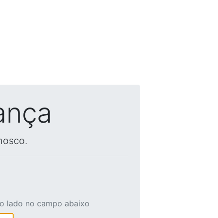
ança
nosco.
ao lado no campo abaixo