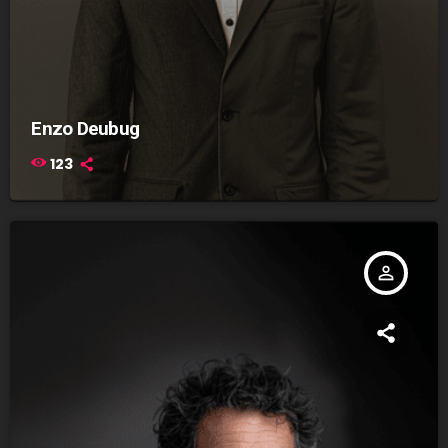
Enzo Deubug
123
person_outline